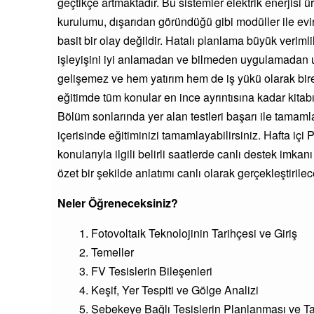
geçtikçe artmaktadır. Bu sistemler elektrik enerjisi 
kurulumu, dışarıdan göründüğü gibi modüller ile eviri
basit bir olay değildir. Hatalı planlama büyük verimli
işleyişini iyi anlamadan ve bilmeden uygulamadan uz
gelişemez ve hem yatırım hem de iş yükü olarak bir
eğitimde tüm konular en ince ayrıntısına kadar kitabı
Bölüm sonlarında yer alan testleri başarı ile tamam
içerisinde eğitiminizi tamamlayabilirsiniz. Hafta iç
konularıyla ilgili belirli saatlerde canlı destek imka
özet bir şekilde anlatımı canlı olarak gerçekleştirilece
Neler Öğreneceksiniz?
Fotovoltaik Teknolojinin Tarihçesi ve Giriş
Temeller
FV Tesislerin Bileşenleri
Keşif, Yer Tespiti ve Gölge Analizi
Şebekeye Bağlı Tesislerin Planlanması ve T