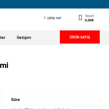
Sepet
GIRIŞ YAP
0,00
₺
ÜRÜN SATIŞ
ler
İletişim
imi
Süre
n