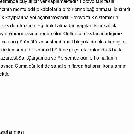
üretiminde büyük bir yer kaplamaktadır. Fotovoltaik tesis
cinin monte edilip kablolarla birbirlerine bağlanması ile sınırlı
lik kayıplarına yol açabilmektedir. Fotovoltaik sistemlerin
ak durulmalıdır. Eğitimini almadan yapılan işler sağlıklı
eyin yıpranmasına neden olur. Online olarak tasarladığımız
mızdan görüntülü ve seslendirmeli bir şekilde ele alınmıştır.
ladıktan sonra bir sonraki bölüme geçerek toplamda 3 hafta
i Pazartesi,Salı,Çarşamba ve Perşembe günleri o haftanın
nı ayrıca Cuma günleri de sanal sınıflarda haftanın konularının
ktir.
asarlanması