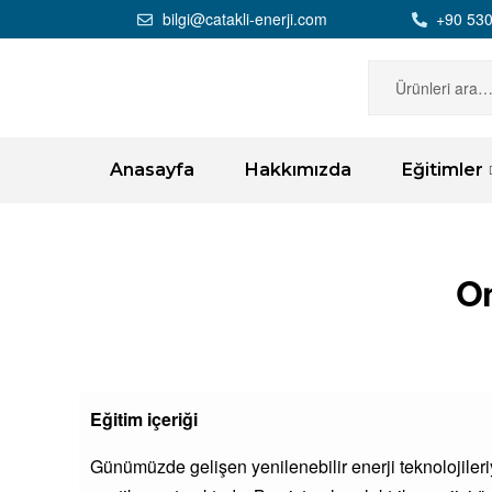
bilgi@catakli-enerji.com
+90 530
Anasayfa
Hakkımızda
Eğitimler
On
Eğitim içeriği
Günümüzde gelişen yenilenebilir enerji teknolojileriyl