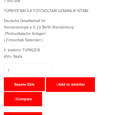
1.000,00
₺
TÜRKiYE’NiN İLK FOTOVOLTAİK UZMANLIK KİTABI
Deutsche Gesellschaft für
Sonnenenergie e.V. LV Berlin Brandenburg
„Photovoltaische Anlagen“
( Fotovoltaik Sistemleri )
5. baskının TÜRKÇESİ
600+ Sayfa
Sepete Ekle
Add to wishlist
Compare