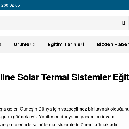
 268 02 85
Ürünler
Eğitim Tarihleri
Bizden Haber
line Solar Termal Sistemler Eğit
başta gelen Güneşin Dünya için vazgeçilmez bir kaynak olduğun
duğunu görmekteyiz.Yenilenen dünyanın yaşamını devam
vre projelerinde solar termal sistemlerin önemi artmaktadır.