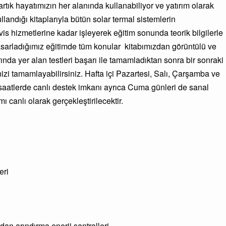
rtık hayatımızın her alanında kullanabiliyor ve yatırım olarak
llandığı kitaplarıyla bütün solar termal sistemlerin
s hizmetlerine kadar işleyerek eğitim sonunda teorik bilgilerle
k tasarladığımız eğitimde tüm konular kitabımızdan görüntülü ve
rında yer alan testleri başarı ile tamamladıktan sonra bir sonraki
zi tamamlayabilirsiniz. Hafta içi Pazartesi, Salı, Çarşamba ve
i saatlerde canlı destek imkanı ayrıca Cuma günleri de sanal
mı canlı olarak gerçekleştirilecektir.
eri
uyunu tuzdan arındırma enerji santralleri