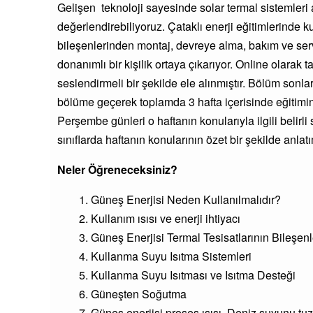
Gelişen teknoloji sayesinde solar termal sistemleri a
değerlendirebiliyoruz. Çataklı enerji eğitimlerinde ku
bileşenlerinden montaj, devreye alma, bakım ve servi
donanımlı bir kişilik ortaya çıkarıyor. Online olara
seslendirmeli bir şekilde ele alınmıştır. Bölüm sonla
bölüme geçerek toplamda 3 hafta içerisinde eğitimini
Perşembe günleri o haftanın konularıyla ilgili belirl
sınıflarda haftanın konularının özet bir şekilde anlatı
Neler Öğreneceksiniz?
Güneş Enerjisi Neden Kullanılmalıdır?
Kullanım ısısı ve enerji ihtiyacı
Güneş Enerjisi Termal Tesisatlarının Bileşenl
Kullanma Suyu Isıtma Sistemleri
Kullanma Suyu Isıtması ve Isıtma Desteği
Güneşten Soğutma
Güneş enerjisi proses ısısı, Deniz s