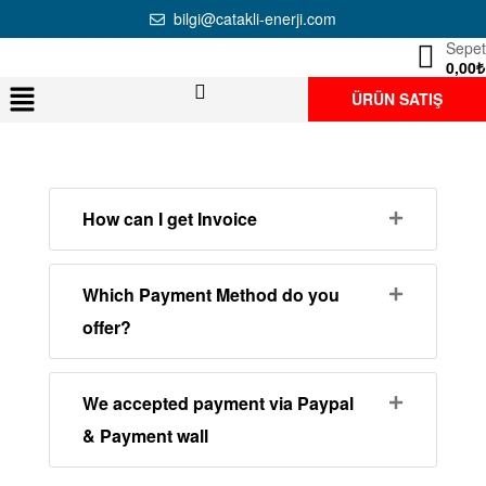
bilgi@catakli-enerji.com
Sepet
0,00
₺
ÜRÜN SATIŞ
How can I get Invoice
Which Payment Method do you
offer?
We accepted payment via Paypal
& Payment wall