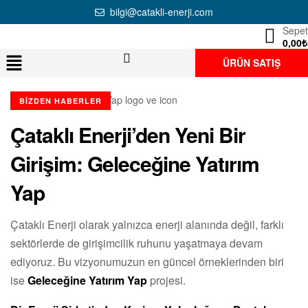
bilgi@catakli-enerji.com
Sepet
0,00
₺
ÜRÜN SATIŞ
BIZDEN HABERLER
Çataklı Enerji’den Yeni Bir
Girişim: Geleceğine Yatırım
Yap
Çataklı Enerji olarak yalnızca enerji alanında değil, farklı
sektörlerde de girişimcilik ruhunu yaşatmaya devam
ediyoruz. Bu vizyonumuzun en güncel örneklerinden biri
ise
Geleceğine Yatırım Yap
projesi.