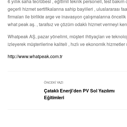
6 yıllık saha tecrübesi , eğitimli teknik personeli, test bakım
geçerli hizmet sertifikalarına sahip bayiileri , uluslararası f
firmaları ile birlikte arge ve inavasyon çalışmalarına önce
what peak aş. , tarafsız ve çözüm odaklı hizmet vermeyi kend
Whatpeak AŞ, pazar yönelimi, müşteri ihtiyaçları ve teknoloji
izleyerek müşterilerine kaliteli , hızlı ve ekonomik hizmetl
http://www.whatpeak.com.tr
ÖNCEKİ YAZI
Çataklı Enerji’den PV Sol Yazılımı
Eğitimleri