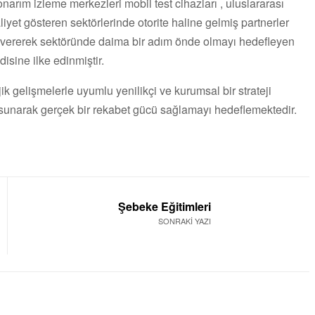
 onarım izleme merkezleri mobil test cihazları , uluslararası
aaliyet gösteren sektörlerinde otorite haline gelmiş partnerler
lik vererek sektöründe daima bir adım önde olmayı hedefleyen
isine ilke edinmiştir.
k gelişmelerle uyumlu yenilikçi ve kurumsal bir strateji
er sunarak gerçek bir rekabet gücü sağlamayı hedeflemektedir.
Şebeke Eğitimleri
SONRAKİ YAZI