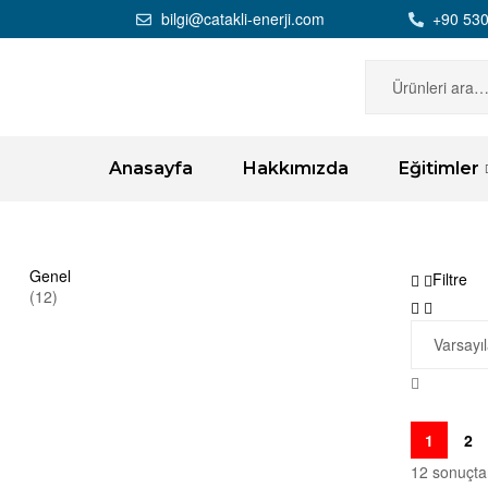
bilgi@catakli-enerji.com
+90 530
Anasayfa
Hakkımızda
Eğitimler
Genel
Filtre
(12)
1
2
12 sonuçtan