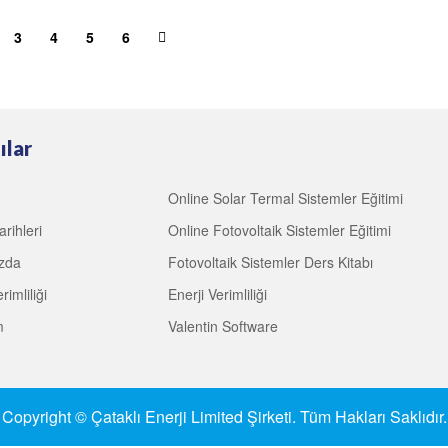
3
4
5
6
ılar
Online Solar Termal Sistemler Eğitimi
arihleri
Online Fotovoltaik Sistemler Eğitimi
zda
Fotovoltaik Sistemler Ders Kitabı
rimliliği
Enerji Verimliliği
m
Valentin Software
Copyright © Çataklı Enerji Limited Şirketi. Tüm Hakları Saklıdır.