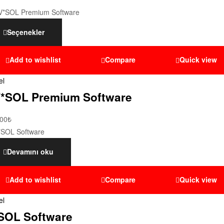
Seçenekler
Add to wishlist
Compare
Quick view
el
*SOL Premium Software
,00
₺
Devamını oku
Add to wishlist
Compare
Quick view
el
SOL Software