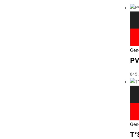
Gen
PV
845
Gen
T*