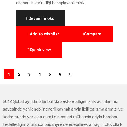
ekonomik verimliliği hesaplayabilirsiniz.
Devamını oku
Add to wishlist
Compare
Quick view
1
2
3
4
5
6
2012 Şubat ayında İstanbul ‘da sektöre attığımız ilk adımlarımız
sayesinde yenilenebilir enerji kaynaklarıyla ilgili çalışmalarımızı ve
kadromuzda yer alan enerji sistemleri mühendisleriyle beraber
hedeflediğimiz oranda başarıyı elde edebilmek amaçlı Fotovoltaik