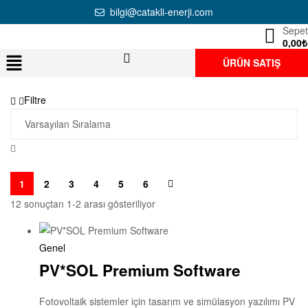
bilgi@catakli-enerji.com
Sepet
0,00
₺
ÜRÜN SATIŞ
Filtre
1
2
3
4
5
6
12 sonuçtan 1-2 arası gösteriliyor
Genel
PV*SOL Premium Software
Fotovoltaik sistemler için tasarım ve simülasyon yazılımı PV